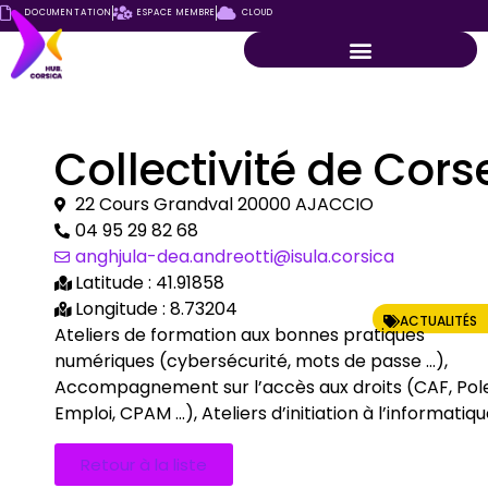
DOCUMENTATION
ESPACE MEMBRE
CLOUD
Collectivité de Cors
22 Cours Grandval 20000 AJACCIO
04 95 29 82 68
anghjula-dea.andreotti@isula.corsica
Latitude : 41.91858
Longitude : 8.73204
ACTUALITÉS
Ateliers de formation aux bonnes pratiques
numériques (cybersécurité, mots de passe …),
Accompagnement sur l’accès aux droits (CAF, Pol
Emploi, CPAM …), Ateliers d’initiation à l’informatiq
Retour à la liste