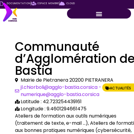
DOCUMENTATION
ESPACE MEMBRE
CLOUD
Communauté
d’Agglomération d
Bastia
Mairie de Pietranera 20200 PIETRANERA
jl.chiorboli@agglo-bastia.corsica -
ACTUALITÉS
numerique@agglo-bastia.corsica
Latitude : 42.723254439161
Longitude : 9.4601294661475
Ateliers de formation aux outils numériques
(traitement de texte, e-mail …), Ateliers de format
aux bonnes pratiques numériques (cybersécurité,