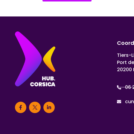
Coor
Tiers-L
Port d
20200 
06 
cun