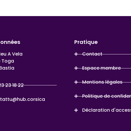
données
Pratique
ieu A Vela
Contact
e Toga
Bastia
Espace membre
Mentions légales
23 23 18 22
Politique de confiden
tattu@hub.corsica
Déclaration d'access