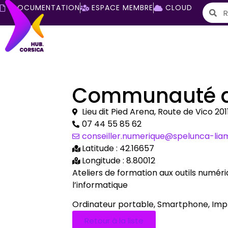
DOCUMENTATION
ESPACE MEMBRE
CLOUD
Communauté d
Lieu dit Pied Arena, Route de Vico 2
07 44 55 85 62
conseiller.numerique@spelunca-lia
Latitude : 42.16657
Longitude : 8.80012
Ateliers de formation aux outils numéri
l’informatique
Ordinateur portable, Smartphone, Imp
Retour à la liste