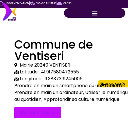
DOCUMENTATION
ESPACE MEMBRE
CLOUD
Commune de
Ventiseri
Mairie 20240 VENTISERI
Latitude : 41.917580472555
Longitude : 9.3837319245006
ACTUALITÉS
Prendre en main un smartphone ou une tablette,
Prendre en main un ordinateur, Utiliser le numériq
au quotidien, Approfondir sa culture numérique
Retour à la liste