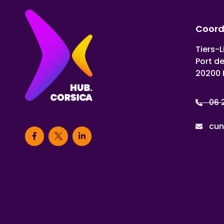
Coor
Tiers-L
Port d
20200 
06 
cun