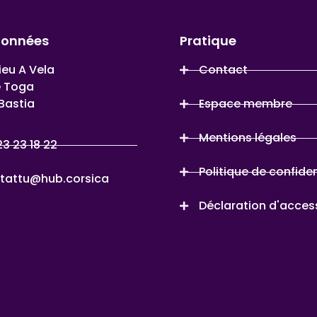
données
Pratique
ieu A Vela
Contact
e Toga
Bastia
Espace membre
Mentions légales
23 23 18 22
Politique de confiden
tattu@hub.corsica
Déclaration d'access