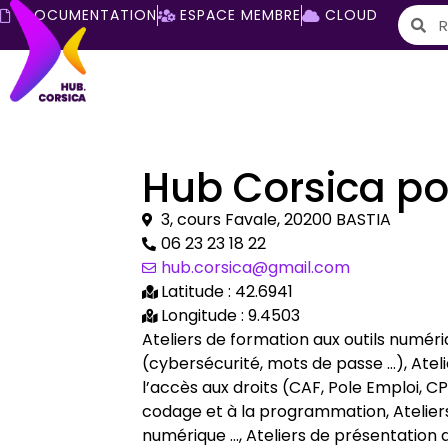
DOCUMENTATION
ESPACE MEMBRE
CLOUD
Hub Corsica po
3, cours Favale, 20200 BASTIA
06 23 23 18 22
hub.corsica@gmail.com
Latitude : 42.6941
Longitude : 9.4503
Ateliers de formation aux outils numér
(cybersécurité, mots de passe …), Ate
l’accès aux droits (CAF, Pole Emploi, C
codage et à la programmation, Ateliers
numérique …, Ateliers de présentation d