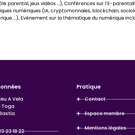
e parental, jeux vidéos …), Conférences sur l’E-parentali
iques numériques (IA, cryptomonnaies, blockchain, sociol
érique …), Evènement sur la thématique du numérique inclu
données
Pratique
ieu A Vela
Contact
e Toga
Bastia
Espace membre
Mentions légales
23 23 18 22