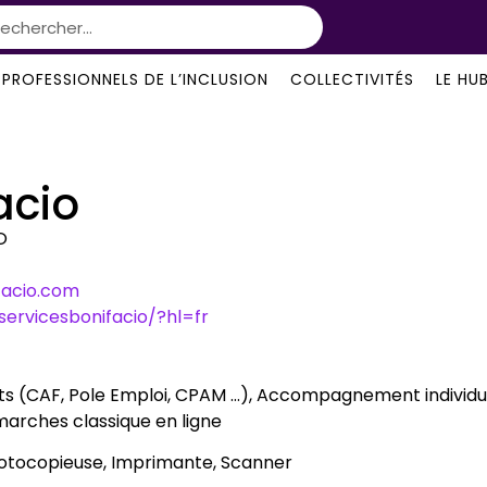
PROFESSIONNELS DE L’INCLUSION
COLLECTIVITÉS
LE HU
acio
O
facio.com
ervicesbonifacio/?hl=fr
 (CAF, Pole Emploi, CPAM …), Accompagnement individuel
rches classique en ligne
Photocopieuse, Imprimante, Scanner