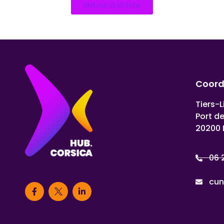
Retour à la liste
Coor
Tiers-L
Port d
20200 
06 
cun