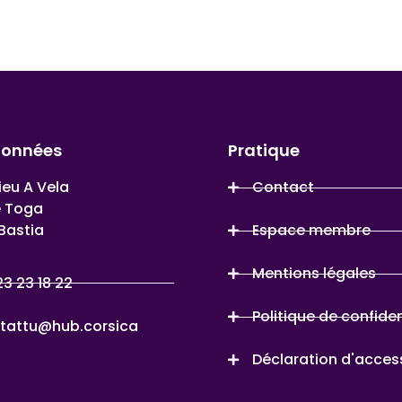
données
Pratique
ieu A Vela
Contact
e Toga
Bastia
Espace membre
Mentions légales
23 23 18 22
Politique de confiden
tattu@hub.corsica
Déclaration d'access