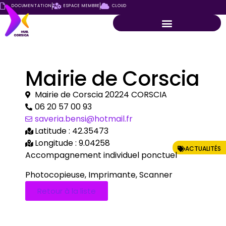
DOCUMENTATION
ESPACE MEMBRE
CLOUD
Mairie de Corscia
Mairie de Corscia 20224 CORSCIA
06 20 57 00 93
saveria.bensi@hotmail.fr
Latitude : 42.35473
Longitude : 9.04258
ACTUALITÉS
Accompagnement individuel ponctuel
Photocopieuse, Imprimante, Scanner
Retour à la liste