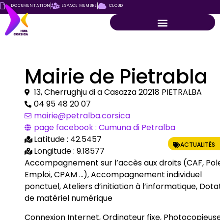
DOCUMENTATION
ESPACE MEMBRE
CLOUD
Mairie de Pietrabla
13, Cherrughju di a Casazza 20218 PIETRALBA
04 95 48 20 07
mairie@petralba.corsica
page facebook : Cumuna di Petralba
Latitude : 42.5457
ACTUALITÉS
Longitude : 9.18577
Accompagnement sur l’accès aux droits (CAF, Pol
Emploi, CPAM …), Accompagnement individuel
ponctuel, Ateliers d’initiation à l’informatique, Dota
de matériel numérique
Connexion Internet, Ordinateur fixe, Photocopieuse