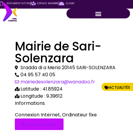
DOCUMENTATION
ESPACE MEMBRE
CLOUD
Mairie de Sari-
Solenzara
Sradda di a Meria 20145 SARi-SOLENZARA
04 95 57 40 05
mairiedesolenzara@wanadoo.fr
ACTUALITÉS
Latitude : 41.85924
Longitude : 9.39612
Informations
Connexion Internet, Ordinateur fixe
Retour à la liste