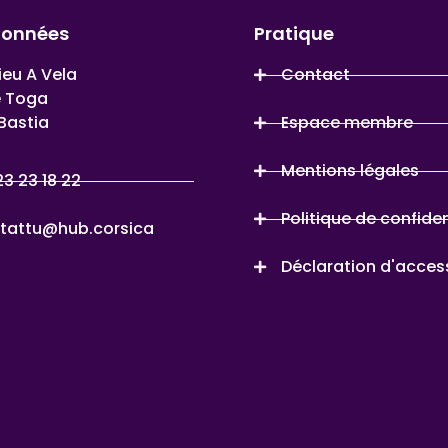
données
Pratique
ieu A Vela
Contact
e Toga
Bastia
Espace membre
Mentions légales
23 23 18 22
Politique de confiden
tattu@hub.corsica
Déclaration d'access