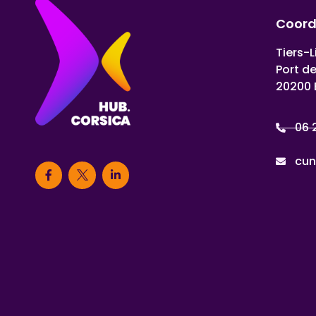
Coor
Tiers-L
Port d
20200 
06 
cun