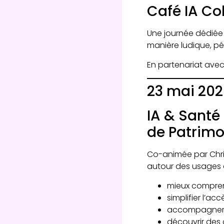
Café IA Co
Une journée dédiée a
manière ludique, pé
En partenariat avec
23 mai 202
IA & Santé
de Patrimo
Co-animée par Chri
autour des usages de
mieux compren
simplifier l’acc
accompagner l
découvrir des o