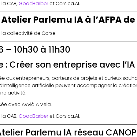
 la CAB,
GoodBarber
et
Corsica.AI
.
 Atelier Parlemu IA à l’AFPA de 
la collectivité de Corse
6 – 10h30 à 11h30
: Créer son entreprise avec l’IA
e aux entrepreneurs, porteurs de projets et curieux souha
’intelligence artificielle peuvent accompagner la création
e activité.
ée avec Avvià A Vela.
 la CAB,
GoodBarber
et
Corsica.AI
.
 Atelier Parlemu IA réseau CANOP