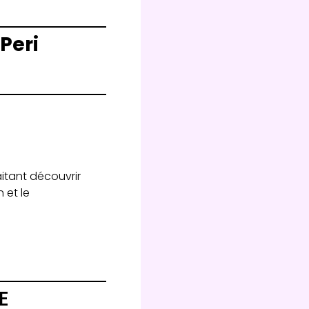
Peri
itant découvrir
 et le
E