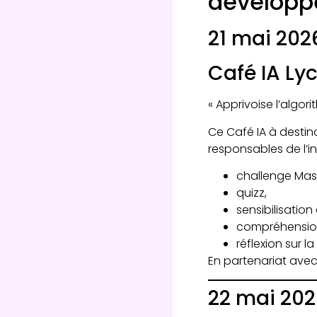
développe
21 mai 202
Café IA Ly
« Apprivoise l’algo
Ce Café IA à destin
responsables de l’inte
challenge Mas
quizz,
sensibilisation à
compréhension
réflexion sur l
En partenariat avec
22 mai 20