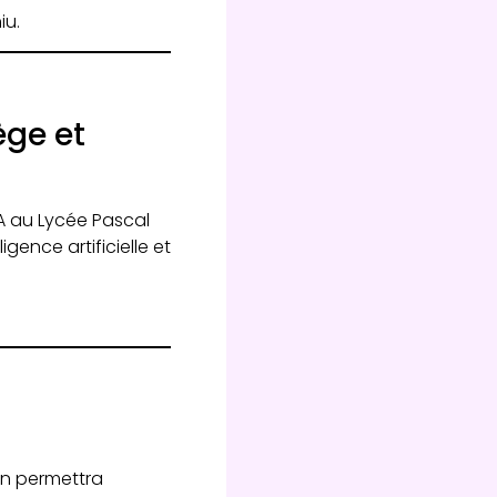
iu.
ège et
A au Lycée Pascal
gence artificielle et
on permettra