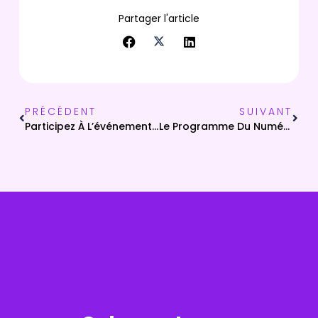
Partager l'article
PRÉCÉDENT
SUIVANT
Participez À L’événement Numericu È Cumunu[i] Les 23 Et 24 Avril À Bastia !
Le Programme Du Numérique En Commun[s] À Bastia Les 23 Et 24 Avril