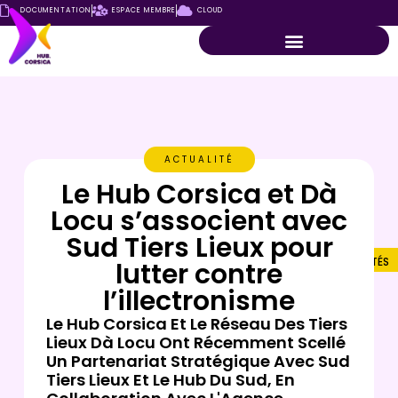
DOCUMENTATION
ESPACE MEMBRE
CLOUD
ACTUALITÉ
Le Hub Corsica et Dà
Locu s’associent avec
Sud Tiers Lieux pour
ACTUALITÉS
lutter contre
l’illectronisme
Le Hub Corsica Et Le Réseau Des Tiers
Lieux Dà Locu Ont Récemment Scellé
Un Partenariat Stratégique Avec Sud
Tiers Lieux Et Le Hub Du Sud, En