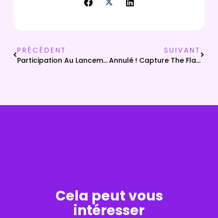
PRÉCÉDENT
SUIVANT
Participation Au Lancement Du Dispositif TIMS À Lama
Annulé ! Capture The Flag 2024 À Bastia – Le Hub Corsica S’associe À L’événement The Flag !
Cela peut vous
intéresser